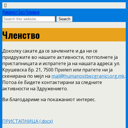
Хуманост Без Граници
Членство
Доколку сакате да се зачлените и да ни се
придружите во нашите активности, потполнете ја
пристапницата и испратете ја на нашата адреса: ул.
Крушевска бр. 21, 7500 Прилеп или пратете ни ја
скенирана по мејл на
mail@humanostbezgranici.org.mk
.
Потоа ќе бидете контактирани за следните
активности на Здружението.
Ви благодариме на покажаниот интерес.
ПРИСТАПНИЦA (.docx)