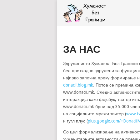
ЗА НАС
Здружението Хуманост Без Граници е
беа претходно здружени за функци
најпрво започна преку формирање н
donacii.blog.mk
. Потоа се премина к
www.donacii.mk. Следно активностит
интеракција како фејсбук, твитер итн
www.donacii.mk брои над 35.000 чле
на социјалните мрежи твитер (
www.tw
и гугл плус (
plus.google.com/+Donacii
Со цел формализирање на активност
хуманитарните активности се преми