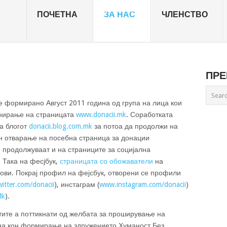
ПОЧЕТНА
ЗА НАС
ЧЛЕНСТВО
ПРЕ
 формирано Август 2011 година од група на лица кои
онирање на страницата
www.donacii.mk
. Соработката
а блогот
donacii.blog.com.mk
за потоа да продолжи на
он отварање на посебна страница за донации
е продолжуваат и на страниците за социјална
. Така на фесјбук,
страницата со обожаватели
на
нови. Покрај профил на фејсбук, отворени се профили
itter.com/donacii
), инстаграм (
www.instagram.com/donacii
)
Mk
).
ите а поттикнати од желбата за проширување на
на кон формирање на здружението Хуманост Без