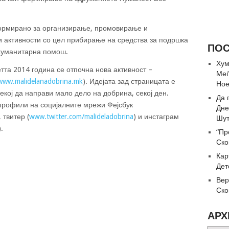
ормирано за организирање, промовирање и
 активности со цел прибирање на средства за подршка
ПОС
 хуманитарна помош.
Хум
тта 2014 година се отпочна нова активност –
Меѓ
www.malidelanadobrina.mk
). Идејата зад страницата е
Но
кој да направи мало дело на добрина, секој ден.
Да 
 профили на социјалните мрежи Фејсбук
Дне
, твитер (
www.twitter.com/malideladobrina
) и инстаграм
Шут
).
“Пр
Ско
Кар
Дет
Вер
Ско
АРХ