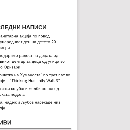
ЛЕДНИ НАПИСИ
анитарна акција по повод
ународниот ден на детето 20
ември
подариме радост на децата од
вниот центар за деца од улица во
о Оризари
ошетка на Хуманоста” по трет пат во
пје – “Thinking Humanity Walk 3”
тички со убави желби по повод
ската недела
а, надеж и љубов насекаде низ
пје
ИВИ