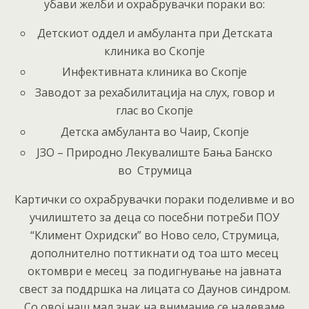
убави желби и охрабрувачки пораки во:
Детскиот оддел и амбуланта при Детската
клиника во Скопје
Инфективната клиника во Скопје
Заводот за рехабилитација на слух, говор и
глас во Скопје
Детска амбуланта во Чаир, Скопје
ЈЗО – Природно Лекувалиште Бања Банско
во Струмица
Картички со охрабрувачки пораки поделивме и во
училиштето за деца со посебни потреби ПОУ
“Климент Охридски” во Ново село, Струмица,
дополнително поттикнати од тоа што месец
октомври е месец за подигнување на јавната
свест за поддршка на лицата со Даунов синдром.
Со овој наш мал знак на внимание се надеваме