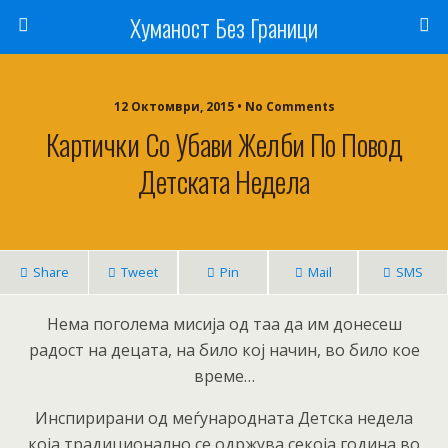
Хуманост Без Граници
12 Октомври, 2015 • No Comments
Картички Со Убави Желби По Повод
Детската Недела
Share
Tweet
Pin
Mail
SMS
Нема поголема мисија од таа да им донесеш
радост на децата, на било кој начин, во било кое
време…
Инспирирани од меѓународната Детска недела
која традиционално се одржува секоја година во