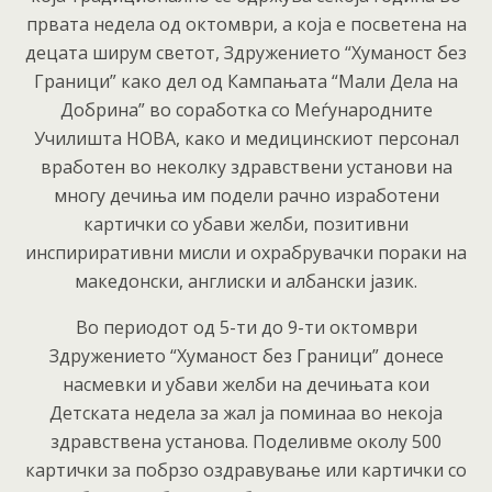
првата недела од октомври, а која е посветена на
децата ширум светот, Здружението “Хуманост без
Граници” како дел од Кампањата “Мали Дела на
Добрина” во соработка со Меѓународните
Училишта НОВА, како и медицинскиот персонал
вработен во неколку здравствени установи на
многу дечиња им подели рачно изработени
картички со убави желби, позитивни
инспириративни мисли и охрабрувачки пораки на
македонски, англиски и албански јазик.
Во периодот од 5-ти до 9-ти октомври
Здружението “Хуманост без Граници” донесе
насмевки и убави желби на дечињата кои
Детската недела за жал ја поминаа во некоја
здравствена установа. Поделивме околу 500
картички за побрзо оздравување или картички со