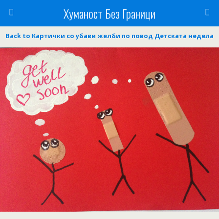
Хуманост Без Граници
Back to Картички со убави желби по повод Детската недела