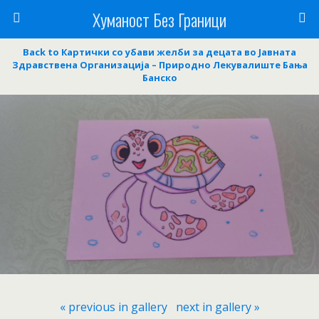
Хуманост Без Граници
Back to Картички со убави желби за децата во Јавната
Здравствена Организација – Природно Лекувалиште Бања
Банско
« previous in gallery
next in gallery »