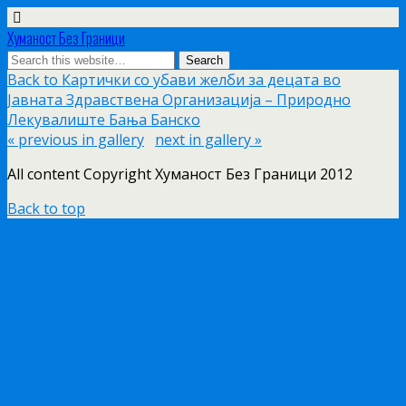
Хуманост Без Граници
Back to Картички со убави желби за децата во
Јавната Здравствена Организација – Природно
Лекувалиште Бања Банско
« previous in gallery
next in gallery »
All content Copyright Хуманост Без Граници 2012
Back to top