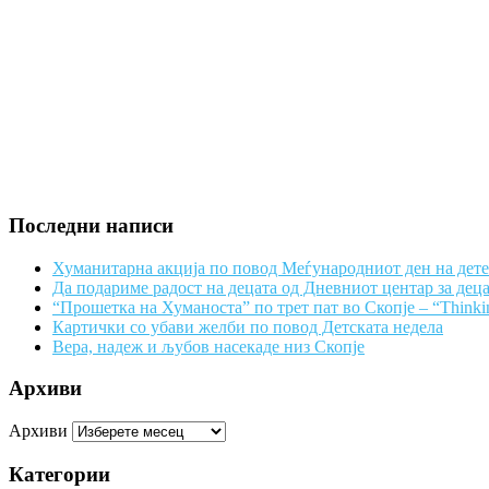
Последни написи
Хуманитарна акција по повод Меѓународниот ден на дет
Да подариме радост на децата од Дневниот центар за дец
“Прошетка на Хуманоста” по трет пат во Скопје – “Thinki
Картички со убави желби по повод Детската недела
Вера, надеж и љубов насекаде низ Скопје
Архиви
Архиви
Категории