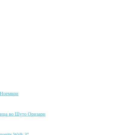
0 Ноември
улица во Шуто Оризари
manity Walk 3”