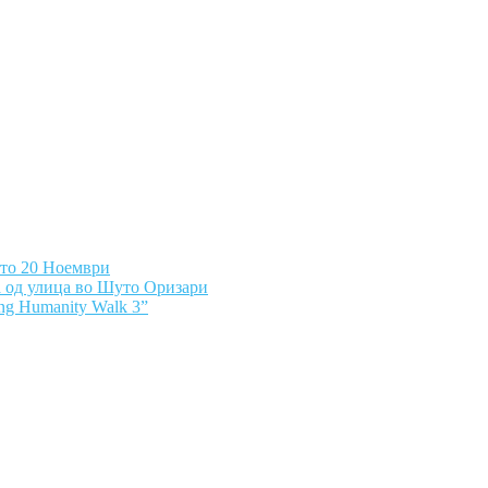
ето 20 Ноември
а од улица во Шуто Оризари
ng Humanity Walk 3”