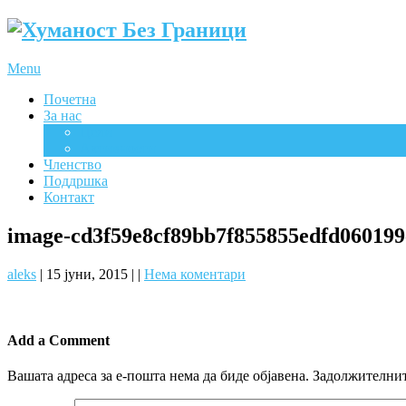
Menu
Почетна
За нас
Цели
Активности
Членство
Поддршка
Контакт
image-cd3f59e8cf89bb7f855855edfd06019
aleks
|
15 јуни, 2015
|
|
Нема коментари
Add a Comment
Вашата адреса за е-пошта нема да биде објавена.
Задолжителнит