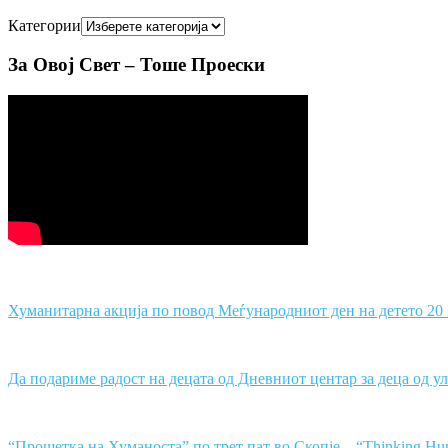
Категории
За Овој Свет – Тоше Проески
Хуманитарна акција по повод Меѓународниот ден на детето 2
Да подариме радост на децата од Дневниот центар за деца од 
“Прошетка на Хуманоста” по трет пат во Скопје – “Thinking Hu