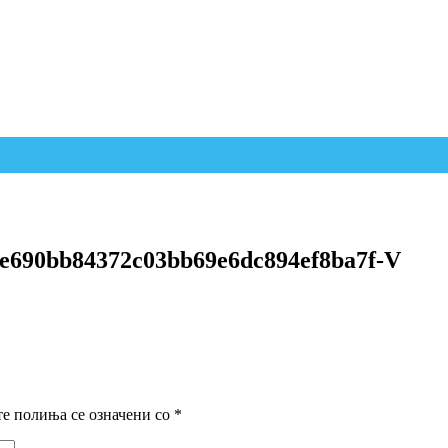
9e690bb84372c03bb69e6dc894ef8ba7f-V
е полиња се означени со
*