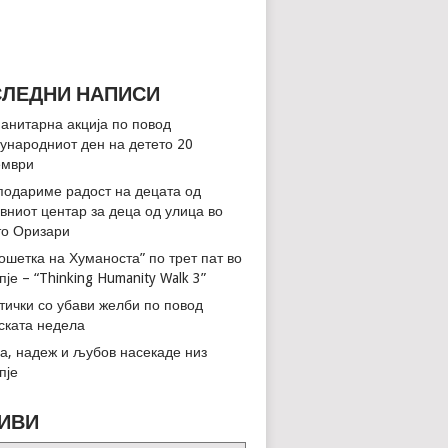
ЛЕДНИ НАПИСИ
анитарна акција по повод
ународниот ден на детето 20
ември
подариме радост на децата од
вниот центар за деца од улица во
о Оризари
ошетка на Хуманоста” по трет пат во
пје – “Thinking Humanity Walk 3”
тички со убави желби по повод
ската недела
а, надеж и љубов насекаде низ
пје
ИВИ