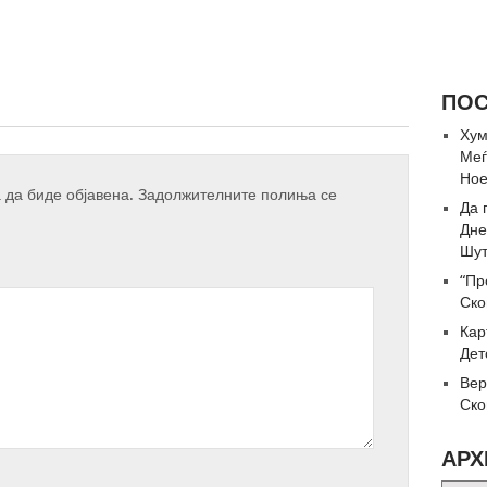
ПОС
Хум
Меѓ
Но
 да биде објавена.
Задолжителните полиња се
Да 
Дне
Шут
“Пр
Ско
Кар
Дет
Вер
Ско
АРХ