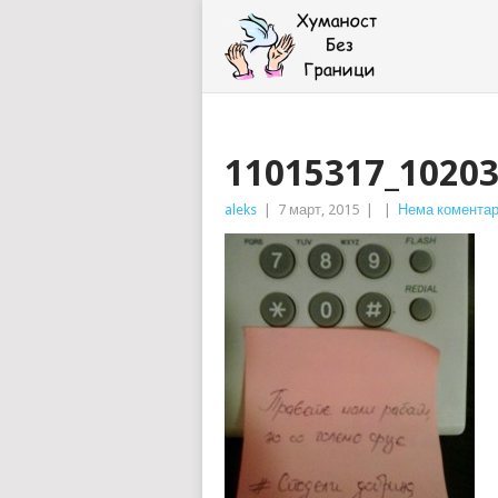
11015317_1020
aleks
|
7 март, 2015
|
|
Нема комента