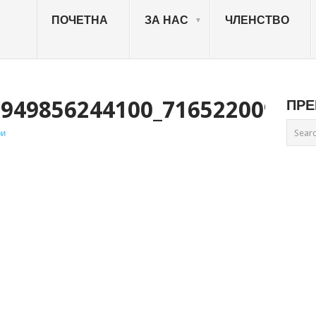
ПОЧЕТНА
ЗА НАС
ЧЛЕНСТВО
3949856244100_716522009_N
ПРЕ
ри