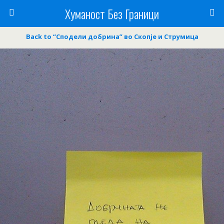
Хуманост Без Граници
Back to “Сподели добрина” во Скопје и Струмица