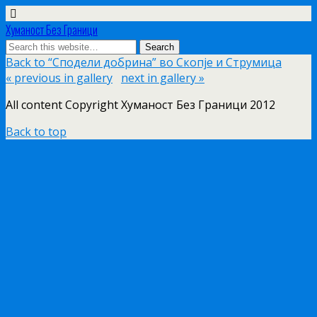
Хуманост Без Граници
Back to “Сподели добрина” во Скопје и Струмица
« previous in gallery
next in gallery »
All content Copyright Хуманост Без Граници 2012
Back to top