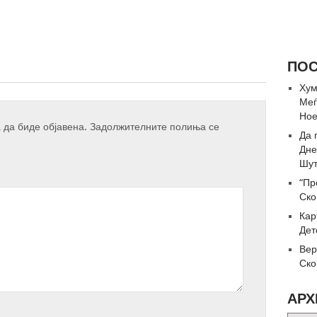
ПОС
Хум
Меѓ
Но
 да биде објавена.
Задолжителните полиња се
Да 
Дне
Шут
“Пр
Ско
Кар
Дет
Вер
Ско
АРХ