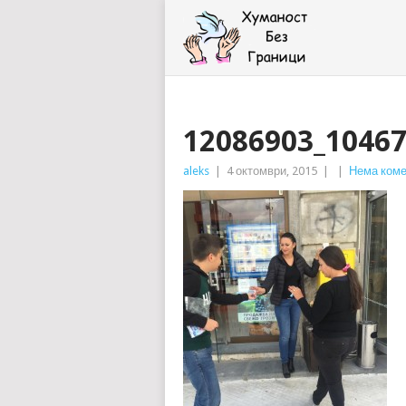
12086903_1046
aleks
|
4 октомври, 2015
|
|
Нема коме