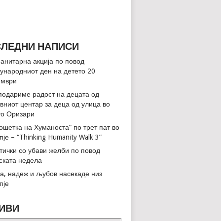
ЛЕДНИ НАПИСИ
анитарна акција по повод
ународниот ден на детето 20
ември
подариме радост на децата од
вниот центар за деца од улица во
о Оризари
ошетка на Хуманоста” по трет пат во
пје – “Thinking Humanity Walk 3”
тички со убави желби по повод
ската недела
а, надеж и љубов насекаде низ
пје
ИВИ