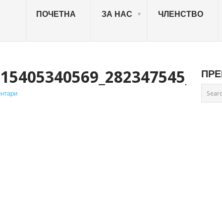
ПОЧЕТНА
ЗА НАС
ЧЛЕНСТВО
715405340569_282347545_N
ПРЕ
нтари