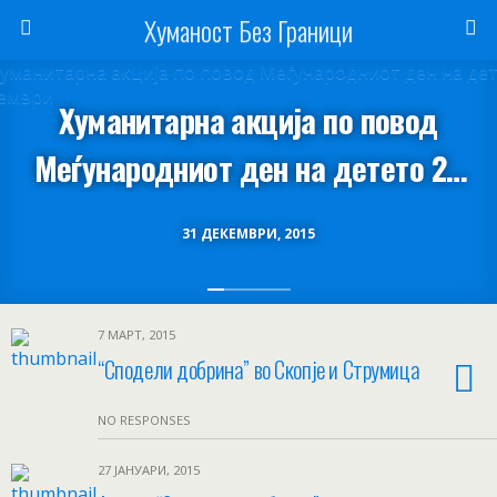
Хуманост Без Граници
Хуманитарна акција по повод
Меѓународниот ден на детето 20
Ноември
31 ДЕКЕМВРИ, 2015
7 МАРТ, 2015
“Сподели добрина” во Скопје и Струмица
NO RESPONSES
27 ЈАНУАРИ, 2015