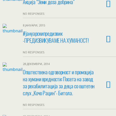
Акција “Земи доза добрина”
NO RESPONSES
8 ЈАНУАРИ, 2015
#јануарскипредизвик
-ПРЕДИЗВИКУВАМЕ НА ХУМАНОСT!
NO RESPONSES
28 ДЕКЕМВРИ, 2014
Општествена одговорност и промоција
на хумани вредности: Посета на завод
за рехабилитација за деца со оштетен
слух „Кочо Рацин“- Битола.
NO RESPONSES