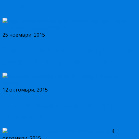
Шуто Оризари
25 ноември, 2015
“Прошетка на Хуманоста” по трет пат во
Скопје – “Thinking Humanity Walk 3”
12 октомври, 2015
Картички со убави желби по повод
Детската недела
4
октомври, 2015