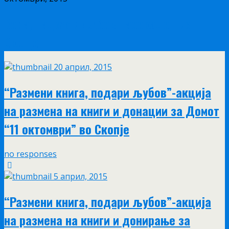
Вера, надеж и љубов насекаде низ
Скопје
20 април, 2015
“Размени книга, подари љубов”-aкција
на размена на книги и донации за Домот
“11 октомври” во Скопје
no responses
5 април, 2015
“Размени книга, подари љубов”-акција
на размена на книги и донирање за