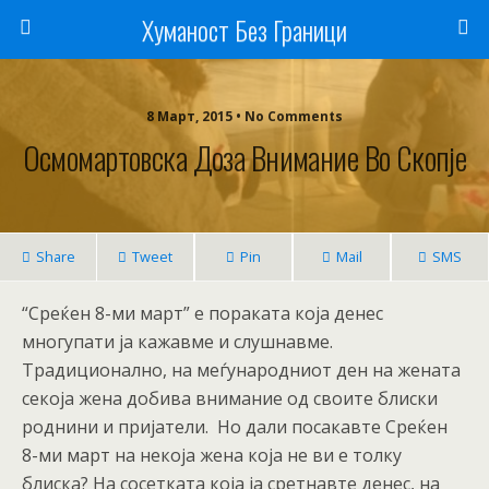
Хуманост Без Граници
8 Март, 2015 • No Comments
Осмомартовска Доза Внимание Во Скопје
Share
Tweet
Pin
Mail
SMS
“Среќен 8-ми март” е пораката која денес
многупати ја кажавме и слушнавме.
Традиционално, на меѓународниот ден на жената
секоја жена добива внимание од своите блиски
роднини и пријатели. Но дали посакавте Среќен
8-ми март на некоја жена која не ви е толку
блиска? На сосетката која ја сретнавте денес, на