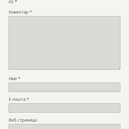
со
*
Коментар
*
Име
*
Е-пошта
*
Веб страница