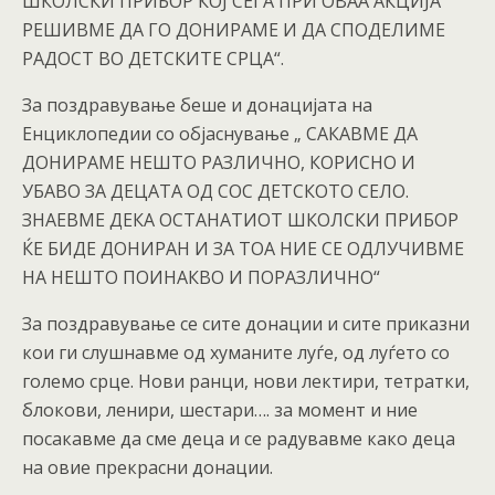
ШКОЛСКИ ПРИБОР КОЈ СЕГА ПРИ ОВАА АКЦИЈА
РЕШИВМЕ ДА ГО ДОНИРАМЕ И ДА СПОДЕЛИМЕ
РАДОСТ ВО ДЕТСКИТЕ СРЦА“.
За поздравување беше и донацијата на
Енциклопедии со објаснување „ САКАВМЕ ДА
ДОНИРАМЕ НЕШТО РАЗЛИЧНО, КОРИСНО И
УБАВО ЗА ДЕЦАТА ОД СОС ДЕТСКОТО СЕЛО.
ЗНАЕВМЕ ДЕКА ОСТАНАТИОТ ШКОЛСКИ ПРИБОР
ЌЕ БИДЕ ДОНИРАН И ЗА ТОА НИЕ СЕ ОДЛУЧИВМЕ
НА НЕШТО ПОИНАКВО И ПОРАЗЛИЧНО“
За поздравување се сите донации и сите приказни
кои ги слушнавме од хуманите луѓе, од луѓето со
големо срце. Нови ранци, нови лектири, тетратки,
блокови, ленири, шестари…. за момент и ние
посакавме да сме деца и се радувавме како деца
на овие прекрасни донации.