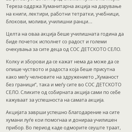
Тереза оддржа Хуманитарна акција на дарување
на книги, лектири, работни тетратки, учебници,
блокови, моливи, училишни ранци….
Целта на оваа акција беше училишната година да
биде почеток исполнет со радост и големи
очекувања за сите деца од СОС ДЕТСКOТО СЕЛО.
Колку и зборови да се кажат нема да може да се
опише чуството и радоста која беше присутна
како меѓу челновите на здружението „Хуманост
без граници“, така и меѓу сите во СОС ДЕТСКОТО
СЕЛО. Сликите од собирната акција сами по себе
кажуваат за успешноста на самата акција.
Акцијата заврши успешно благодарение на сите
хумани луѓе кои помогнаа и донираа училишен
прибор. Во период каде одморите сеуште траат,