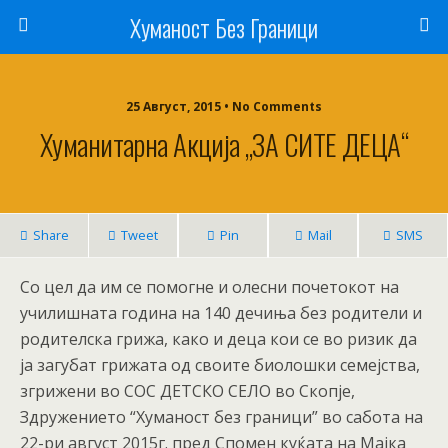
Хуманост Без Граници
25 Август, 2015 • No Comments
Хуманитарна Акција „ЗА СИТЕ ДЕЦА“
Share
Tweet
Pin
Mail
SMS
Со цел да им се помогне и олесни почетокот на
училишната година на 140 дечиња без родители и
родителска грижа, како и деца кои се во ризик да
ја загубат грижата од своите биолошки семејства,
згрижени во СОС ДЕТСКО СЕЛО во Скопје,
Здружението “Хуманост без граници” во сабота на
22-ри август 2015г. пред Спомен куќата на Мајка