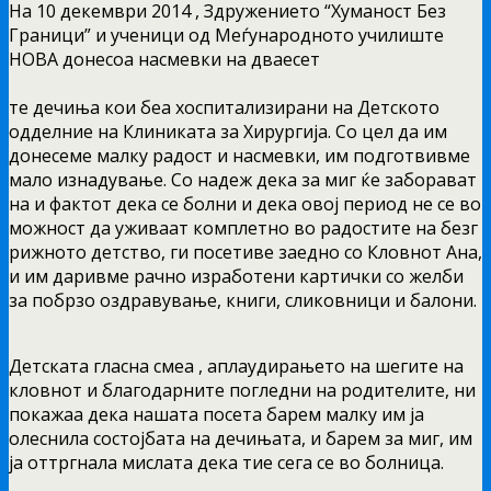
На 10 декември 2014 , Здружението “Хуманост Без
Граници” и ученици од Меѓународното училиште
НОВА донесоа насмевки на дваесет
те дечиња кои беа хоспитализирани на Детското
одделние на Клиниката за Хирургија. Со цел да им
донесеме малку радост и насмевки, им подготвивме
мало изнадување. Со надеж дека за миг ќе заборават
на и фактoт дека се болни и дека овој период не се во
можност да уживаат комплетно во радостите на безг
рижното детство, ги посетиве заедно со Кловнот Ана,
и им даривме рачно изработени картички со желби
за побрзо оздравување, книги, сликовници и балони.
Детската гласна смеа , аплаудирањето на шегите на
кловнот и благодарните погледни на родителите, ни
покажаа дека нашата посета барем малку им ја
олеснила состојбата на дечињата, и барем за миг, им
ја оттргнала мислата дека тие сега се во болница.