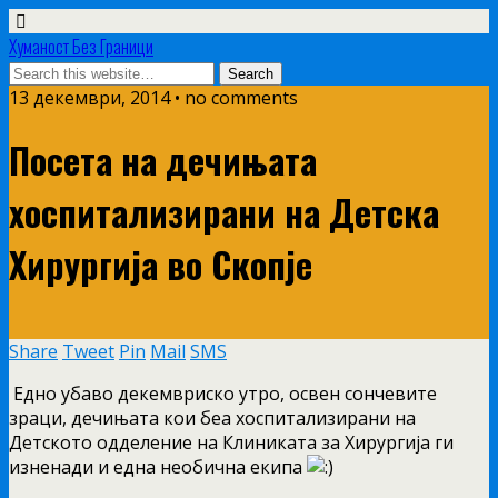
Хуманост Без Граници
13 декември, 2014 • no comments
Посета на дечињата
хоспитализирани на Детска
Хирургија во Скопје
Share
Tweet
Pin
Mail
SMS
Едно убаво декемвриско утро, освен сончевите
зраци, дечињата кои беа хоспитализирани на
Детското одделение на Клиниката за Хирургија ги
изненади и една необична екипа