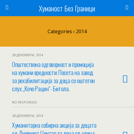
Хуманост Без Граници
Categories ›
2014
28 ДЕКЕМВРИ, 2014
Општествена одговорност и промоција
на хумани вредности: Посета на завод
за рехабилитација за деца со оштетен
слух „Кочо Рацин“- Битола.
NO RESPONSES
28 ДЕКЕМВРИ, 2014
Хуманитарна собирна акција за децата
од Дневниот Центар за деца од улица