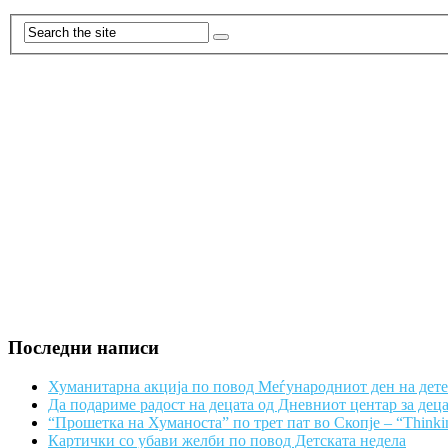
Последни написи
Хуманитарна акција по повод Меѓународниот ден на дет
Да подариме радост на децата од Дневниот центар за дец
“Прошетка на Хуманоста” по трет пат во Скопје – “Thinki
Картички со убави желби по повод Детската недела