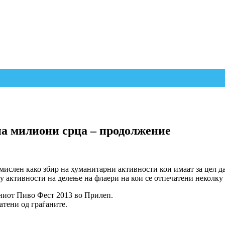
на милиони срца – продолжение
амислен како збир на хуманитарни активности кои имаат за цел 
у активности на делење на флаери на кои се отпечатени неколку
ниот Пиво Фест 2013 во Прилеп.
атени од граѓаните.