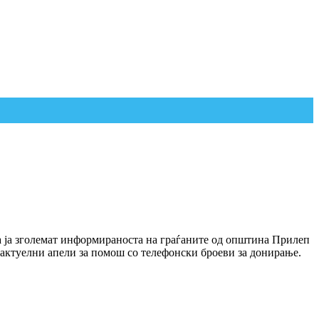
да ја зголемат информираноста на граѓаните од општина Прилеп
 актуелни апели за помош со телефонски броеви за донирање.