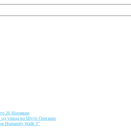
ето 20 Ноември
а од улица во Шуто Оризари
ng Humanity Walk 3”