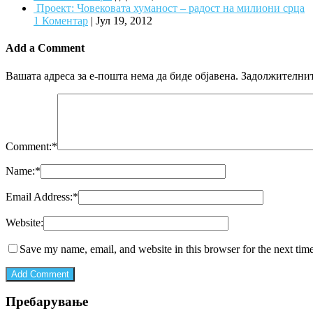
Проект: Човековата хуманост – радост на милиони срца
1 Коментар
|
Јул 19, 2012
Add a Comment
Вашата адреса за е-пошта нема да биде објавена.
Задолжителнит
Comment:
*
Name:
*
Email Address:
*
Website:
Save my name, email, and website in this browser for the next tim
Пребарување