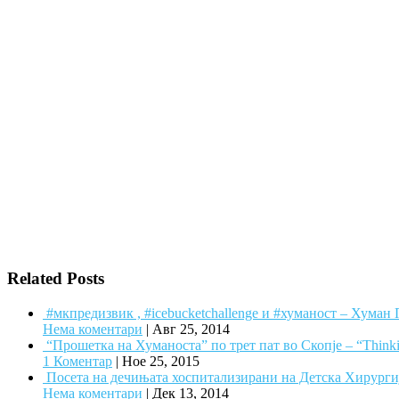
Related Posts
#‎мкпредизвик‬ , #icebucketchallenge и #хуманост – Хуман
Нема коментари
|
Авг 25, 2014
“Прошетка на Хуманоста” по трет пат во Скопје – “Think
1 Коментар
|
Ное 25, 2015
Посета на дечињата хоспитализирани на Детска Хирургиј
Нема коментари
|
Дек 13, 2014