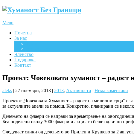
Menu
Почетна
За нас
Цели
Активности
Членство
Поддршка
Контакт
Проект: Човековата хуманост – радост 
aleks
|
27 ноември, 2013
|
2013
,
Активности
|
Нема коментари
Проектот „Човековата Хуманост – радост на милиони срца“ е з
за актуелните апели за помош. Конкретно, планирани се неколк
Делењето на флаери се направи за времетраење на овогодинеш
Беа поделени околу 3000 флаери и акцијата беше одлично приф
Следуваат слики од делењето во Прилеп и Крушево за 2 август.