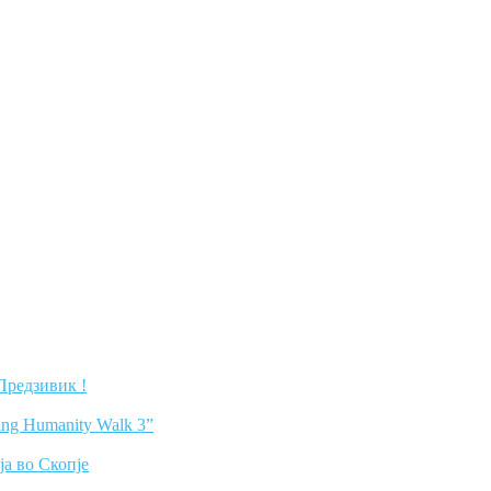
 Предзивик !
ing Humanity Walk 3”
а во Скопје