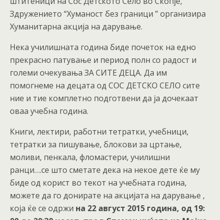
штитеници на Сос Детското Село во Скопје,
Здружението “Хуманост без граници ” организира
Хуманитарна акција на дарување.
Нека училишната година биде почеток на едно
прекрасно патување и период полн со радост и
големи очекувања ЗА СИТЕ ДЕЦА. Да им
помогнеме на децата од СОС ДЕТСКО СЕЛО сите
ние и тие комплетно подготвени да ја дочекаат
оваа учебна година.
Книги, лектири, работни тетратки, учебници,
тетратки за пишување, блокови за цртање,
моливи, пенкала, фломастери, училишни
ранци….се што сметате дека на некое дете ќе му
биде од корист во текот на учебната година,
можете да го донирате на акцијата на дарување ,
која ќе се одржи
на 22 август 2015 година, од 19: