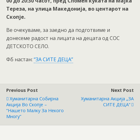
00 до 20:30 часот, пред Спомен куќата на Мајка
Тереза, на улица Македонија, во центарот на
Скопје.
Ве очекуваме, за заедно да подготвиме и
донесеме радост на лицата на децата од СОС
ДЕТСКОТО СЕЛО.
Фб настан:
“ЗА СИТЕ ДЕЦА”
Previous Post
Next Post
Хуманитарна Собирна
Хуманитарна Акција „ЗА
Акција Во Скопје –
СИТЕ ДЕЦА“
“Нашето Малку За Некого
Многу”