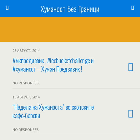
Хуманост Без Граници
25 АВГУСТ, 2014
#‎мкпредизвик‬ , #icebucketchallenge и
#хуманост – Хуман Предзивик !
NO RESPONSES
16 АВГУСТ, 2014
“Недела на Хуманоста” во скопските
кафе-барови
NO RESPONSES